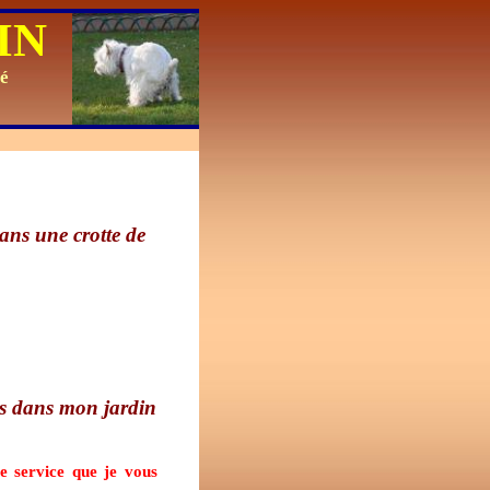
IN
é
ans une crotte de
as dans mon jardin
le service que je vous