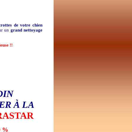
ottes de votre chien
ur un
grand nettoyage
euse !!
DIN
ER À LA
RASTAR
0 %