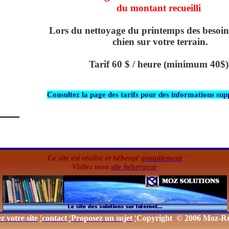
du montant recueilli
Lors du nettoyage du printemps des besoin
chien sur votre terrain.
Tarif 60 $ / heure (minimum 40$)
Consultez la page des tarifs pour des informations su
Ce site est réalisé et hébergé
gratuitement
Visitez mon
site hébergeur
z votre site
¦
contact
¦
Proposez un sujet
¦Copyright
© 2006
Moz-Ré