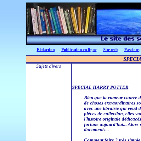
Rédaction
Publication en ligne
Site web
Passions
SPECI
Sujets divers
SPECIAL HARRY POTTER
Bien que la rumeur courre d
de choses extraordinaires so
avec une librairie qui veud 
pièces de collection, elles 
l'histoire originale dédicac
fortune aujourd'hui... Alors 
documents...
Comment faire ? très simple..