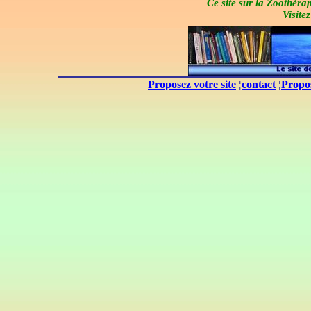
Ce site sur la Zoothérap
Visit
Proposez votre site
¦
contact
¦
Propos