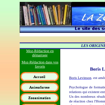
LES ORIGIN
Moz-Rédaction en
démarrage
Moz-Rédaction dans vos
favoris
Boris L
Boris Levinson
. est amér
Psychologue de formatio
relations qui existent en
Un des nombreux résulta
de réaction chez l'Homme