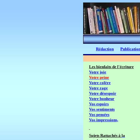
Rédaction
Publication
Les bienfaits de l'écriture
Votre joie
Votre peine
Votre colère
Votre rage
Votre désespoir
Votre bonheur
Vos espoirs
Vos sentiments
Vos pensées
Vos impressions,
Sujets Rattachés à
la