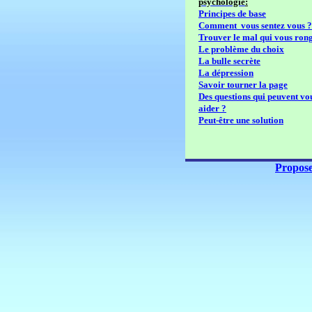
psychologie
:
Principes de base
Comment
vous sentez vous ?
Trouver le mal qui vous ron
Le problème du choix
La bulle secrète
La dépression
Savoir tourner la page
Des questions qui peuvent vo
aider ?
Peut-être une solution
Propose