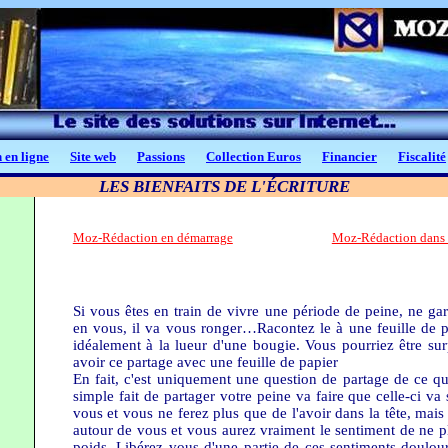
 en ligne
Site web
Passions
Collection Euros
Financier
Fiscalité
LES BIENFAITS DE L'ÉCRITURE
Moz-Rédaction en démarrage
Moz-Rédaction dans 
Si vous êtes en train de vivre une période de peine, ne ga
en vous, il va vous ronger…Racontez le à une feuille de p
idéalement à la lueur d'une bougie. Vous pourriez être surp
avoir ce partage avec une feuille de papier
En fait, c'est uniquement une question de partage de ce qu
simple fait de partager votre peine va faire que celle-ci v
vous et vous ne ferez plus que de l'avoir dans la tête, mais
autour de vous et vous aurez vraiment le sentiment de ne pl
poids. Libérez vous d'une partie de ces sentiments doulou