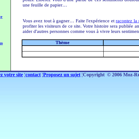
une feuille de papier…
ge
Vous avez tout à gagner… Faite l'expérience et
racontez la
profiter les visiteurs de ce site. Votre histoire sera publié
aider d'autres personnes comme vous à vivre leurs sentimen
Thème
us
z votre site
¦
contact
¦
Proposez un sujet
¦Copyright
© 2006
Moz-Ré