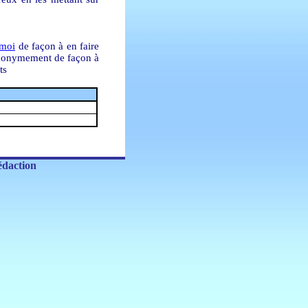
 moi
de façon à en faire
e anonymement de façon à
ts
daction