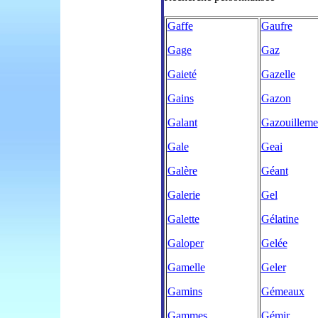
Gaffe
Gaufre
Gage
Gaz
Gaieté
Gazelle
Gains
Gazon
Galant
Gazouilleme
Gale
Geai
Galère
Géant
Galerie
Gel
Galette
Gélatine
Galoper
Gelée
Gamelle
Geler
Gamins
Gémeaux
Gammes
Gémir