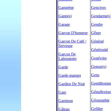
Gangrène
Gencives
Gants
(
s)
Gendarme
(s
Garage
Gendre
Garçon D'honneur
Gêner
Garçon De Café /
Général
Serveuse
Générosité
Garçon De
Genévrie
r
Laboratoire
Genou
(x)
Garde
Gens
Garde-manger
Gentilhomm
Gardien De Nuit
Génuflexion
Gare
Géographie
Garnison
Geôlier
Gâteau