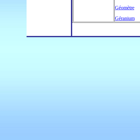
Géomètre
Géranium