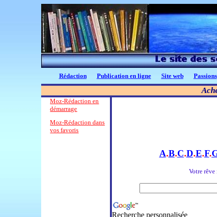
Rédaction
Publication en ligne
Site
web
Passions
Ache
Moz-Rédaction en
démarrage
Moz-Rédaction dans
vos favoris
A
.
B
.
C
.
D
.
E
.
F
.
Votre rêve 
Recherche personnalisée