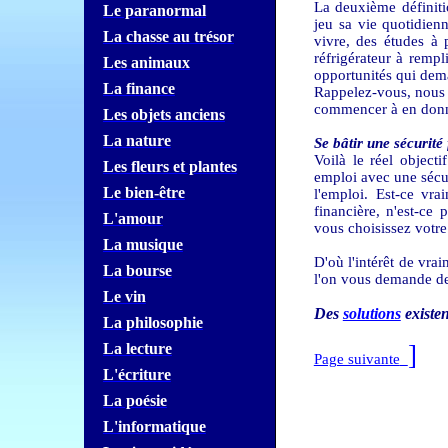
La deuxième définiti
Le paranormal
jeu sa vie quotidien
La chasse au trésor
vivre, des études à 
réfrigérateur à remp
Les animaux
opportunités qui dema
La finance
Rappelez-vous, nous 
commencer à en don
Les objets anciens
La nature
Se bâtir une sécurité
Voilà le réel objec
Les fleurs et plantes
emploi avec une sécur
Le bien-être
l'emploi. Est-ce vr
financière, n'est-ce 
L'amour
vous choisissez votr
La musique
D'où l'intérêt de vra
La bourse
l'on vous demande d
Le vin
Des
solutions
existe
La philosophie
La lecture
]
Page suivante
L'écriture
La poésie
L'informatique