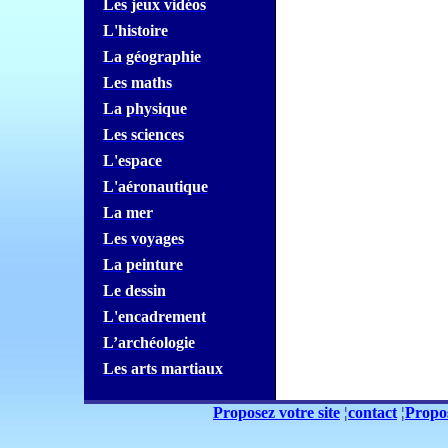
Les jeux
vidéos
L'histoire
La géographie
Les maths
La physique
Les sciences
L'espace
L'aéronautique
La mer
Les voyages
La peinture
Le dessin
L'encadrement
L’archéologie
Les arts martiaux
Proposez votre site
¦
contact
¦
Propos