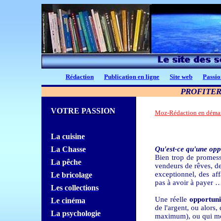
Rédaction
Publication en ligne
Site web
Passio
PROFITER
VOTRE PASSION
Moz-Rédaction en déma
La cuisine
La Chasse
Qu'est-ce qu'une opp
Bien trop de promess
La pêche
vendeurs de rêves, de
exceptionnel, des af
Le bricolage
pas à avoir à payer 
Les collections
Une réelle
opportun
Le cinéma
de l'argent, ou alors
La psychologie
maximum), ou qui mon