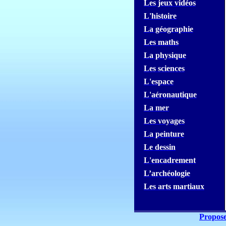
Les jeux
vidéos
L'histoire
La géographie
Les maths
La physique
Les sciences
L'espace
L'aéronautique
La mer
Les voyages
La peinture
Le dessin
L'encadrement
L’archéologie
Les arts martiaux
Propose