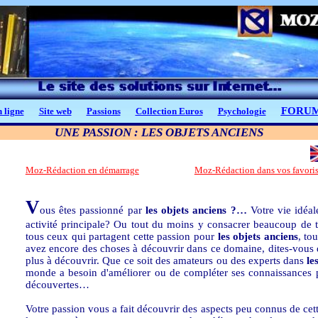
FORU
 ligne
Site web
Passions
Collection Euros
Psychologie
UNE PASSION : LES OBJETS ANCIENS
Moz-Rédaction en démarrage
Moz-Rédaction dans vos favori
V
ous êtes passionné par
les objets anciens ?…
Votre vie idéale
activité principale? Ou tout du moins y consacrer beaucoup de 
tous ceux qui partagent cette passion pour
les objets anciens
, to
avez encore des choses à découvrir dans ce domaine, dites-vous 
plus à découvrir. Que ce soit des amateurs ou des experts dans
le
monde a besoin d'améliorer ou de compléter ses connaissances p
découvertes…
Votre passion vous a fait découvrir des aspects peu connus de cette