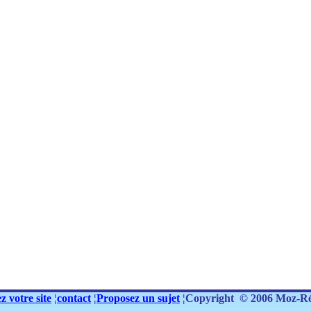
z votre site
¦
contact
¦
Proposez un sujet
¦Copyright
© 2006
Moz-Ré