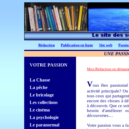
Rédaction
Publication en ligne
Site web
Passio
UNE PASSI
VOTRE PASSION
Moz-Rédaction en démarr
La Chasse
V
ous êtes passionn
La pêche
activité principale? O
Le bricolage
tous ceux qui partagen
encore des choses à dé
Les collections
à découvrir. Que ce so
Le cinéma
besoin d'améliorer 
découvertes…
La psychologie
Le paranormal
Votre passion vous a fa