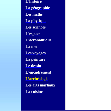
L'histoire
La géographie
Les maths
La physique
Les sciences
L'espace
L'aéronautique
La mer
Les voyages
La peinture
Le dessin
L'encadrement
L’archéologie
Les arts martiaux
La cuisine