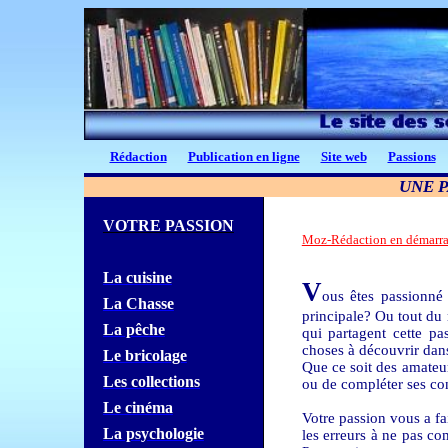
Rédaction
Publication en ligne
Site web
Passions
UNE P
VOTRE PASSION
Moz-Rédaction en démarr
La cuisine
V
ous êtes passionn
La Chasse
principale? Ou tout du
La pêche
qui partagent cette p
choses à découvrir dans
Le bricolage
Que ce soit des amateu
Les collections
ou de compléter ses co
Le cinéma
Votre passion vous a fa
La psychologie
les erreurs à ne pas c