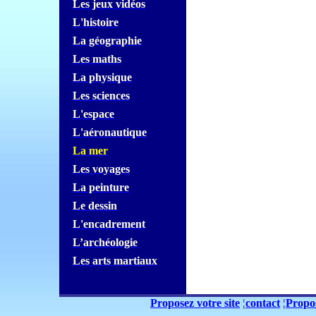
Les jeux
vidéos
L'histoire
La géographie
Les maths
La physique
Les sciences
L'espace
L'aéronautique
La mer
Les voyages
La peinture
Le dessin
L'encadrement
L’archéologie
Les arts martiaux
Proposez votre site
¦
contact
¦
Propos