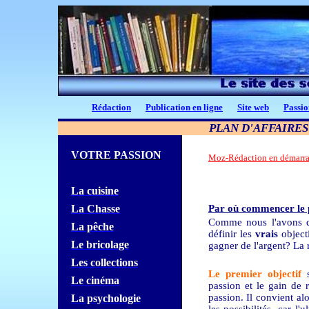
Rédaction
Publication en ligne
Site web
Passio
PLAN D'AFFAIRES
VOTRE PASSION
Moz-Rédaction en démarr
La cuisine
La Chasse
Par où commencer le p
Comme nous l'avons déj
La pêche
définir les
vrais
object
Le bricolage
gagner de l'argent? La 
Les collections
Le premier objectif
s
Le cinéma
passion et le gain de r
passion. Il convient al
La psychologie
les possibilités, car l'