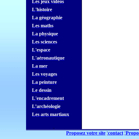
Les jeux
vidéos
L'histoire
La géographie
Les maths
La physique
Les sciences
L'espace
L'aéronautique
La mer
Les voyages
La peinture
Le dessin
L'encadrement
L’archéologie
Les arts martiaux
Proposez votre site
¦
contact
¦
Propos